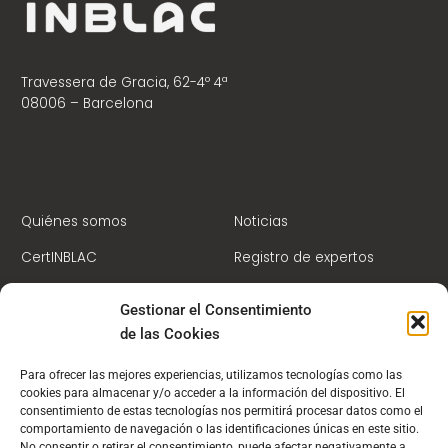
Travessera de Gracia, 62-4º 4ª
08006 – Barcelona
Quiénes somos
Noticias
CertINBLAC
Registro de expertos
Centro de Formación
Contacto
Gestionar el Consentimiento
Socios
Campus Virtual
de las Cookies
Para ofrecer las mejores experiencias, utilizamos tecnologías como las
cookies para almacenar y/o acceder a la información del dispositivo. El
consentimiento de estas tecnologías nos permitirá procesar datos como el
comportamiento de navegación o las identificaciones únicas en este sitio.
No consentir o retirar el consentimiento, puede afectar negativamente a