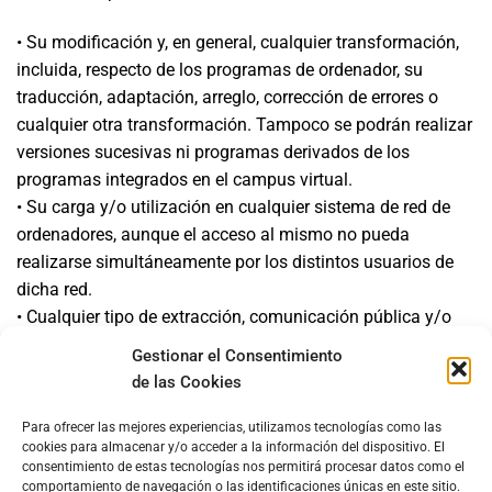
• Su modificación y, en general, cualquier transformación,
incluida, respecto de los programas de ordenador, su
traducción, adaptación, arreglo, corrección de errores o
cualquier otra transformación. Tampoco se podrán realizar
versiones sucesivas ni programas derivados de los
programas integrados en el campus virtual.
• Su carga y/o utilización en cualquier sistema de red de
ordenadores, aunque el acceso al mismo no pueda
realizarse simultáneamente por los distintos usuarios de
dicha red.
• Cualquier tipo de extracción, comunicación pública y/o
transmisión, total o parcial, por cualquier medio, fuera del
Gestionar el Consentimiento
ámbito del uso permitido y, especialmente, su
de las Cookies
incorporación a cualquier otra obra, incluidas páginas Web,
colección o base de datos.
Para ofrecer las mejores experiencias, utilizamos tecnologías como las
cookies para almacenar y/o acceder a la información del dispositivo. El
• La remoción, ocultación o falseamiento de los avisos y
consentimiento de estas tecnologías nos permitirá procesar datos como el
advertencias sobre la Propiedad Intelectual en cualquiera
comportamiento de navegación o las identificaciones únicas en este sitio.