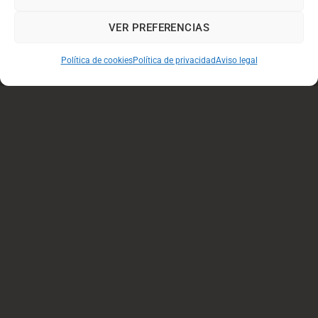
Quiénes somos
Noticias
VER PREFERENCIAS
Certificación
Registro de expertos
Política de cookies
Política de privacidad
Aviso legal
Formación continua
Contacto
Socios
Campus Virtual
PBC/FT
aviso legal y condiciones de uso
política de privacidad
|
cookies
condiciones de compra y devolución
Visa
PayPal
Stripe
MasterCard
Cash