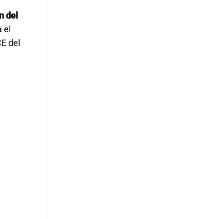
n del
 el
E del