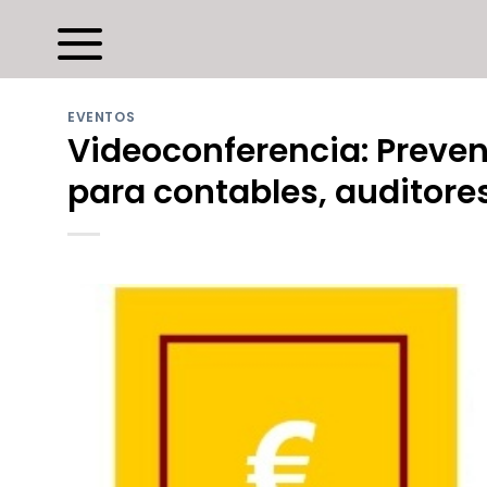
Saltar
al
contenido
EVENTOS
Videoconferencia: Preven
para contables, auditore