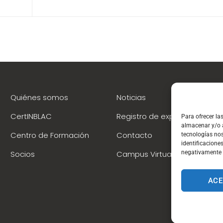
Quiénes somos
Noticias
CertINBLAC
Registro de expertos
Para ofrecer la
almacenar y/o a
Centro de Formación
Contacto
tecnologías no
identificaciones
Socios
Campus Virtual
negativamente a
ACE