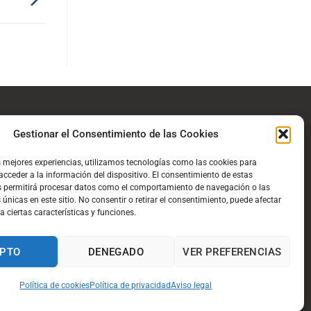
Gestionar el Consentimiento de las Cookies
PBC/FT
s mejores experiencias, utilizamos tecnologías como las cookies para
cceder a la información del dispositivo. El consentimiento de estas
s permitirá procesar datos como el comportamiento de navegación o las
 únicas en este sitio. No consentir o retirar el consentimiento, puede afectar
 ciertas características y funciones.
aviso legal y condiciones de uso
política de privacidad
|
cookies
condiciones de compra y devolución
PTO
DENEGADO
VER PREFERENCIAS
Política de cookies
Política de privacidad
Aviso legal
Visa
PayPal
Stripe
MasterCard
Cash
On