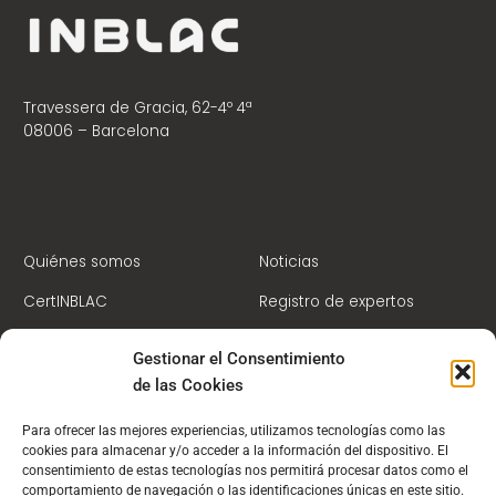
Travessera de Gracia, 62-4º 4ª
08006 – Barcelona
Quiénes somos
Noticias
CertINBLAC
Registro de expertos
Centro de Formación
Contacto
Gestionar el Consentimiento
Socios
Campus Virtual
de las Cookies
Para ofrecer las mejores experiencias, utilizamos tecnologías como las
cookies para almacenar y/o acceder a la información del dispositivo. El
consentimiento de estas tecnologías nos permitirá procesar datos como el
comportamiento de navegación o las identificaciones únicas en este sitio.