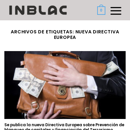
Saltar
al
0
contenido
ARCHIVOS DE ETIQUETAS:
NUEVA DIRECTIVA
EUROPEA
Se publica la nueva Directiva Europea sobre Prevención de
blanqueo de capitales y financiación del Terrorismo