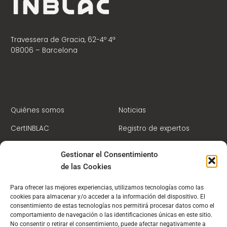
Travessera de Gracia, 62-4º 4ª
08006 – Barcelona
Quiénes somos
Noticias
CertINBLAC
Registro de expertos
Centro de Formación
Contacto
Gestionar el Consentimiento
Socios
Campus Virtual
de las Cookies
Para ofrecer las mejores experiencias, utilizamos tecnologías como las
cookies para almacenar y/o acceder a la información del dispositivo. El
consentimiento de estas tecnologías nos permitirá procesar datos como el
comportamiento de navegación o las identificaciones únicas en este sitio.
No consentir o retirar el consentimiento, puede afectar negativamente a