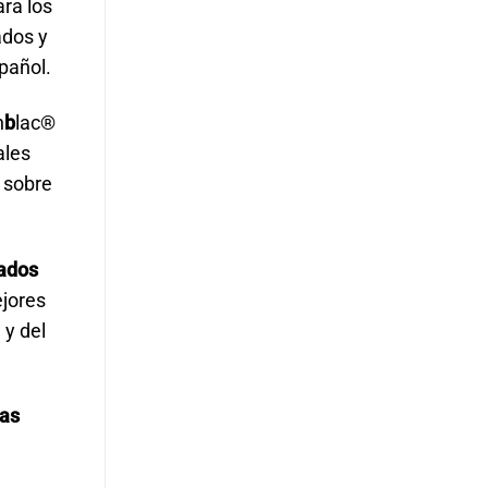
ara los
ados y
pañol.
n
b
lac®
ales
 sobre
gados
jores
 y del
nas