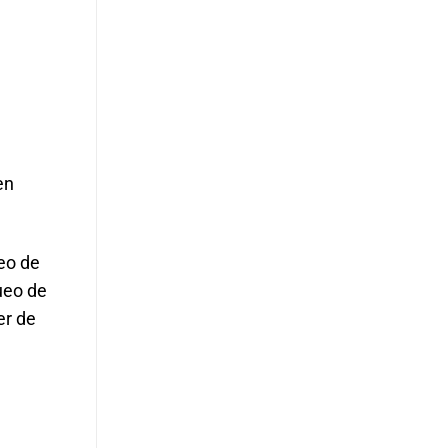
en
eo de
ueo de
er de