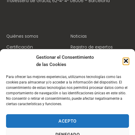
Travessera de Gracia, 62-4º 4ª 08006 – Barcelona
Quiénes somos
Noticias
Certificación
Registro de expertos
Gestionar el Consentimiento
Formación continua
Contacto
de las Cookies
Socios
Campus Virtual
Para ofrecer las mejores experiencias, utilizamos tecnologías como las
cookies para almacenar y/o acceder a la información del dispositivo. El
consentimiento de estas tecnologías nos permitirá procesar datos como el
comportamiento de navegación o las identificaciones únicas en este sitio.
No consentir o retirar el consentimiento, puede afectar negativamente a
PBC/FT
ciertas características y funciones.
ACEPTO
DENEGADO