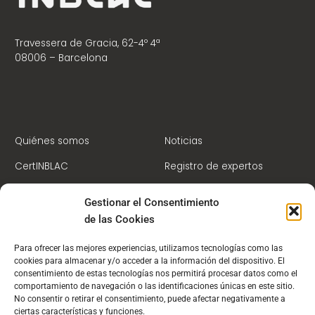
Travessera de Gracia, 62-4º 4ª
08006 – Barcelona
Quiénes somos
Noticias
CertINBLAC
Registro de expertos
Centro de Formación
Contacto
Gestionar el Consentimiento
Socios
Campus Virtual
de las Cookies
Para ofrecer las mejores experiencias, utilizamos tecnologías como las
cookies para almacenar y/o acceder a la información del dispositivo. El
consentimiento de estas tecnologías nos permitirá procesar datos como el
comportamiento de navegación o las identificaciones únicas en este sitio.
PBC/FT
No consentir o retirar el consentimiento, puede afectar negativamente a
ciertas características y funciones.