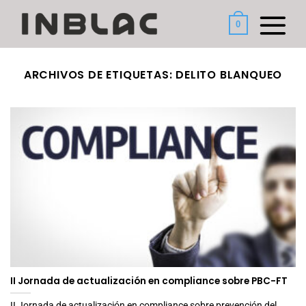
Saltar
al
0
contenido
ARCHIVOS DE ETIQUETAS:
DELITO BLANQUEO
II Jornada de actualización en compliance sobre PBC-FT
II Jornada de actualización en compliance sobre prevención del