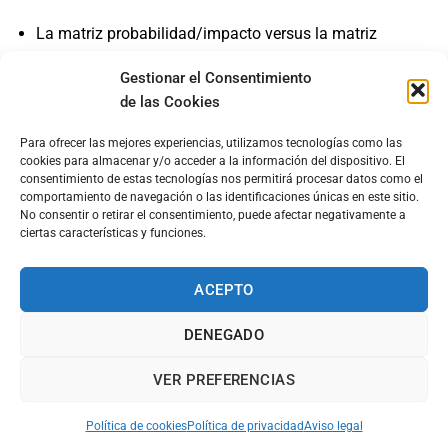
La matriz probabilidad/impacto versus la matriz
amenaza/vulnerabilidad.
Gestionar el Consentimiento
Análisis cualitativos, cuantitativos y mixtos.
de las Cookies
El informe de autoevaluación de riesgo de BC-FT:
Para ofrecer las mejores experiencias, utilizamos tecnologías como las
Propuesta de estructura.
cookies para almacenar y/o acceder a la información del dispositivo. El
consentimiento de estas tecnologías nos permitirá procesar datos como el
(Novedad) La evaluación del riesgo en el Reglamento
comportamiento de navegación o las identificaciones únicas en este sitio.
(UE) 2024/1624 del Parlamento Europeo y del Consejo,
No consentir o retirar el consentimiento, puede afectar negativamente a
ciertas características y funciones.
de 31 de mayo de 2024, relativo a la prevención de la
utilización del sistema financiero para el blanqueo de
capitales o la financiación del terrorismo.
ACEPTO
Casos prácticos.
DENEGADO
Tarifas:
VER PREFERENCIAS
Ordinaria
: 240,00 euros.
Política de cookies
Política de privacidad
Aviso legal
Asociados INBLAC
: 180,00 euros.