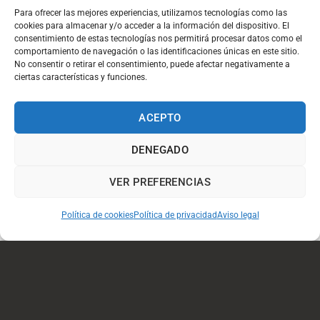
Para ofrecer las mejores experiencias, utilizamos tecnologías como las
del Código de Comercio.
cookies para almacenar y/o acceder a la información del dispositivo. El
consentimiento de estas tecnologías nos permitirá procesar datos como el
Indicadores de control por otros medios.
comportamiento de navegación o las identificaciones únicas en este sitio.
(Novedad) El Registro Central de Titularidades Reales
No consentir o retirar el consentimiento, puede afectar negativamente a
ciertas características y funciones.
(RCTIR).
Tarifas:
ACEPTO
Ordinaria
: 120,00 euros.
DENEGADO
Asociados INBLAC
: 90,00 euros.
VER PREFERENCIAS
:
Miembros del Registro de Expertos Certificados INBLAC
60,00 euros
Política de cookies
Política de privacidad
Aviso legal
DESCARGAR EL PROGRAMA COMPLETO
DESCARGAR SOLICITUD DE INSCRIPCIÓN